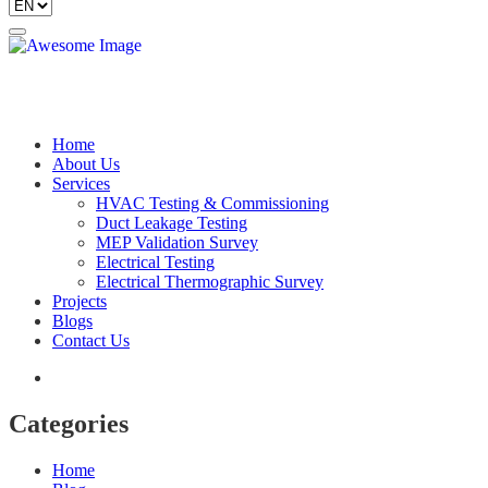
Toggle
navigation
Home
About Us
Services
HVAC Testing & Commissioning
Duct Leakage Testing
MEP Validation Survey
Electrical Testing
Electrical Thermographic Survey
Projects
Blogs
Contact Us
Categories
Home