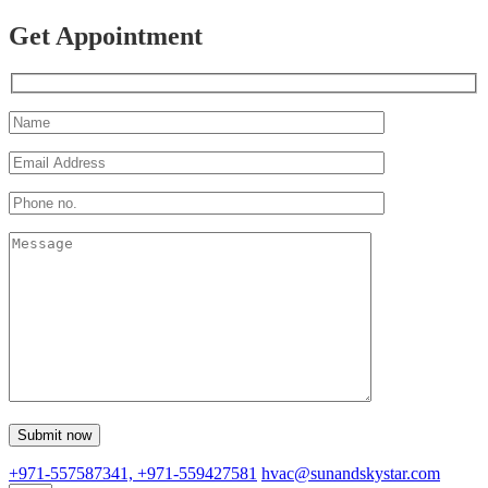
Get Appointment
+971-557587341, +971-559427581
hvac@sunandskystar.com